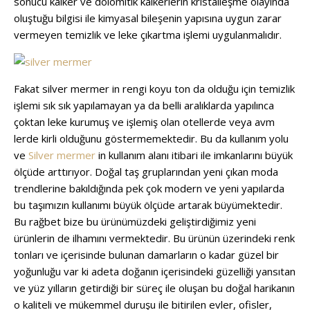
sonucu kalker ve dolomitik kalkerlerin kristalleşme olayında
oluştuğu bilgisi ile kimyasal bileşenin yapısına uygun zarar
vermeyen temizlik ve leke çıkartma işlemi uygulanmalıdır.
Fakat silver mermer in rengi koyu ton da olduğu için temizlik
işlemi sık sık yapılamayan ya da belli aralıklarda yapılınca
çoktan leke kurumuş ve işlemiş olan otellerde veya avm
lerde kirli olduğunu göstermemektedir. Bu da kullanım yolu
ve
Silver mermer
in kullanım alanı itibari ile imkanlarını büyük
ölçüde arttırıyor. Doğal taş gruplarından yeni çıkan moda
trendlerine bakıldığında pek çok modern ve yeni yapılarda
bu taşımızın kullanımı büyük ölçüde artarak büyümektedir.
Bu rağbet bize bu ürünümüzdeki geliştirdiğimiz yeni
ürünlerin de ilhamını vermektedir. Bu ürünün üzerindeki renk
tonları ve içerisinde bulunan damarların o kadar güzel bir
yoğunluğu var ki adeta doğanın içerisindeki güzelliği yansıtan
ve yüz yılların getirdiği bir süreç ile oluşan bu doğal harikanın
o kaliteli ve mükemmel duruşu ile bitirilen evler, ofisler,