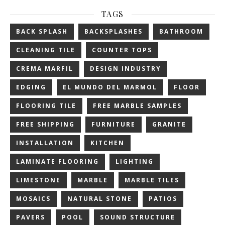
TAGS
BACK SPLASH
BACKSPLASHES
BATHROOM
CLEANING TILE
COUNTER TOPS
CREMA MARFIL
DESIGN INDUSTRY
EDGING
EL MUNDO DEL MARMOL
FLOOR
FLOORING TILE
FREE MARBLE SAMPLES
FREE SHIPPING
FURNITURE
GRANITE
INSTALLATION
KITCHEN
LAMINATE FLOORING
LIGHTING
LIMESTONE
MARBLE
MARBLE TILES
MOSAICS
NATURAL STONE
PATIOS
PAVERS
POOL
SOUND STRUCTURE