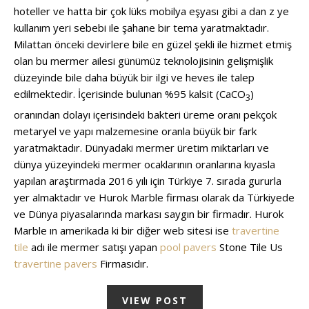
hoteller ve hatta bir çok lüks mobilya eşyası gibi a dan z ye
kullanım yeri sebebi ile şahane bir tema yaratmaktadır.
Milattan önceki devirlere bile en güzel şekli ile hizmet etmiş
olan bu mermer ailesi günümüz teknolojisinin gelişmişlik
düzeyinde bile daha büyük bir ilgi ve heves ile talep
edilmektedir. İçerisinde bulunan %95 kalsit (CaCO
)
3
oranından dolayı içerisindeki bakteri üreme oranı pekçok
metaryel ve yapı malzemesine oranla büyük bir fark
yaratmaktadır. Dünyadaki mermer üretim miktarları ve
dünya yüzeyindeki mermer ocaklarının oranlarına kıyasla
yapılan araştırmada 2016 yılı için Türkiye 7. sırada gururla
yer almaktadır ve Hurok Marble firması olarak da Türkiyede
ve Dünya piyasalarında markası saygın bir firmadır. Hurok
Marble ın amerikada ki bir diğer web sitesi ise
travertine
tile
adı ile mermer satışı yapan
pool pavers
Stone Tile Us
travertine pavers
Firmasıdır.
VIEW POST