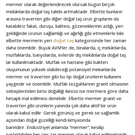
mermer olarak değerlendirecek olursak bugün birçok
mekânlarda doğal taş talebi artmaktadır. Elbette bunların
arasına traverten gibi diğer doğal taş ürün gruplarını da
katabiliriz fakat, duruşu, kalitesi, gözeneklerinin azlığı, yeri
geldiğinde ürünün sağlamlığı ve ağırlığı gibi etmenlerle bile
elbette mermerin yeri
doğal taş
kategorisinde her zaman
daha önemlidir. Büyük AVM’ler de, binalarda, iç mekânlarda,
mutfaklarda, banyolarda, evlerde dış mekânlarda doğal taş
lar kullanılmaktadır. Mutfak ve hastane gibi bakteri
oluşumunun yüksek olabileceği potansiyel mekanlarda
mermer ve traverten gibi bu tip doğal ürünlerin kullanımı
yaygındır ve önemlidir. Mutfak tezgahlarının granit olmasının
sebeplerinden birisi doğallığı ikincisi ise mermere göre daha
hesaplı mal edilmesi denebilir. Elbette mermer granit ve
traverten gibi ürünlerin yanında çok daha aktif bir ürün
olarak kabul edilir. Gerek görünüş ve gerek se sağlamlık
açısından doğal güzelliği kendi kimyasında
barındırır. Endüstriyel anlamda “mermer”; kesilip
parlatılabilen her cins taş mermer olarak kabul edilmektedir.