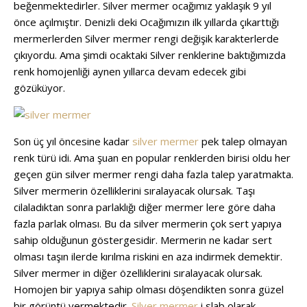
beğenmektedirler. Silver mermer ocağımız yaklaşık 9 yıl
önce açılmıştır. Denizli deki Ocağımızın ilk yıllarda çıkarttığı
mermerlerden Silver mermer rengi değişik karakterlerde
çıkıyordu. Ama şimdi ocaktaki Silver renklerine baktığımızda
renk homojenliği aynen yıllarca devam edecek gibi
gözüküyor.
Son üç yıl öncesine kadar
silver mermer
pek talep olmayan
renk türü idi. Ama şuan en popular renklerden birisi oldu her
geçen gün silver mermer rengi daha fazla talep yaratmakta.
Silver mermerin özelliklerini sıralayacak olursak. Taşı
cilaladıktan sonra parlaklığı diğer mermer lere göre daha
fazla parlak olması. Bu da silver mermerin çok sert yapıya
sahip olduğunun göstergesidir. Mermerin ne kadar sert
olması taşın ilerde kırılma riskini en aza indirmek demektir.
Silver mermer in diğer özelliklerini sıralayacak olursak.
Homojen bir yapıya sahip olması döşendikten sonra güzel
bir görüntü vermektedir.
Silver mermer
i slab olarak