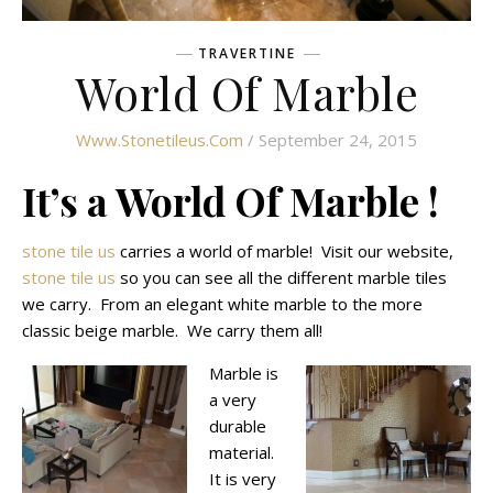
TRAVERTINE
World Of Marble
Www.stonetileus.com
/ September 24, 2015
It’s a World Of Marble !
stone tile us
carries a world of marble! Visit our website,
stone tile us
so you can see all the different marble tiles
we carry. From an elegant white marble to the more
classic beige marble. We carry them all!
Marble is
a very
durable
material.
It is very