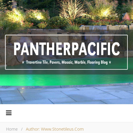
Home
/
Author: Www.stonetileus.com