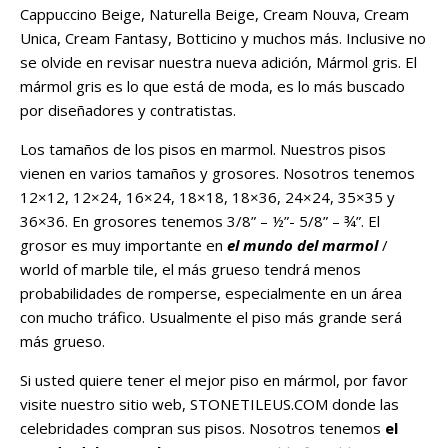
Cappuccino Beige, Naturella Beige, Cream Nouva, Cream
Unica, Cream Fantasy, Botticino y muchos más. Inclusive no
se olvide en revisar nuestra nueva adición, Mármol gris. El
mármol gris es lo que está de moda, es lo más buscado
por diseñadores y contratistas.
Los tamaños de los pisos en marmol. Nuestros pisos
vienen en varios tamaños y grosores. Nosotros tenemos
12×12, 12×24, 16×24, 18×18, 18×36, 24×24, 35×35 y
36×36. En grosores tenemos 3/8” – ½”- 5/8” – ¾”. El
grosor es muy importante en
el mundo del marmol
/
world of marble tile, el más grueso tendrá menos
probabilidades de romperse, especialmente en un área
con mucho tráfico. Usualmente el piso más grande será
más grueso.
Si usted quiere tener el mejor piso en mármol, por favor
visite nuestro sitio web, STONETILEUS.COM donde las
celebridades compran sus pisos. Nosotros tenemos
el