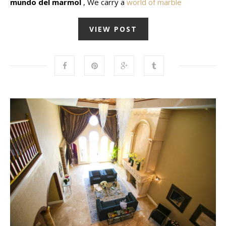
mundo del marmol
, We carry a
world of marble
VIEW POST